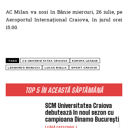
AC Milan va sosi în Bănie miercuri, 26 iulie, pe
Aeroportul Internațional Craiova, în jurul orei
15.00.
TAGS
CS UNIVERSITATEA CRAIOVA
EUROPA LEAGUE
LEONARDO BONUCCI
LUCAS BIGLIA
SPORT CRAIOVA
TOP 5 ÎN ACEASTĂ SĂPTĂMÂNĂ
SCM Universitatea Craiova
debutează în noul sezon cu
campioana Dinamo București
FĂRĂ CATEGORIE