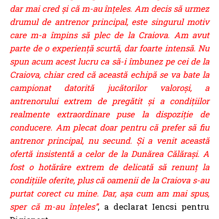
dar mai cred şi că m-au înţeles. Am decis să urmez
drumul de antrenor principal, este singurul motiv
care m-a împins să plec de la Craiova. Am avut
parte de o experienţă scurtă, dar foarte intensă. Nu
spun acum acest lucru ca să-i îmbunez pe cei de la
Craiova, chiar cred că această echipă se va bate la
campionat datorită jucătorilor valoroşi, a
antrenorului extrem de pregătit şi a condiţiilor
realmente extraordinare puse la dispoziţie de
conducere. Am plecat doar pentru că prefer să fiu
antrenor principal, nu secund. Şi a venit această
ofertă insistentă a celor de la Dunărea Călărași. A
fost o hotărâre extrem de delicată să renunţ la
condiţiile oferite, plus că oamenii de la Craiova s-au
purtat corect cu mine. Dar, aşa cum am mai spus,
sper că m-au înţeles”
, a declarat Iencsi pentru