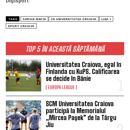
Digisport.
TAGS
ADRIAN IENCSI
CS UNIVERSITATEA CRAIOVA
LIGA 1
SPORT CRAIOVA
TOP 5 ÎN ACEASTĂ SĂPTĂMÂNĂ
Universitatea Craiova, egal în
Finlanda cu KuPS. Calificarea
se decide în Bănie
EUROPA LEAGUE
SCM Universitatea Craiova
participă la Memorialul
„Mircea Pașek” de la Târgu
Jiu