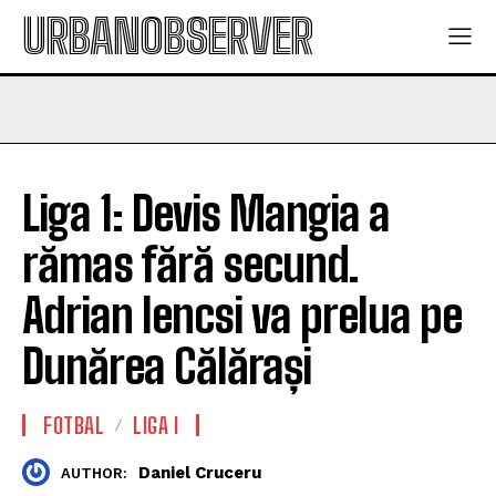
URBANOBSERVER
Liga 1: Devis Mangia a
rămas fără secund.
Adrian Iencsi va prelua pe
Dunărea Călărași
FOTBAL
LIGA I
Daniel Cruceru
AUTHOR: