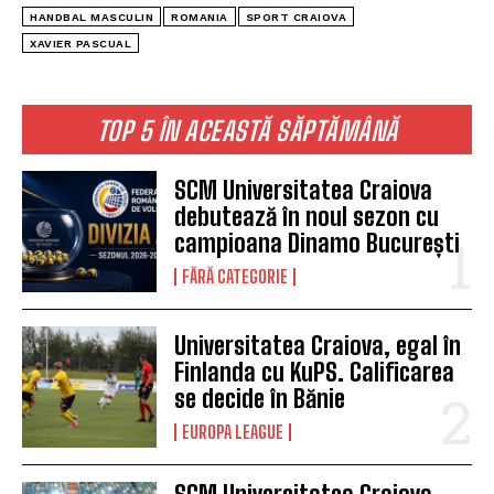
HANDBAL MASCULIN
ROMANIA
SPORT CRAIOVA
XAVIER PASCUAL
TOP 5 ÎN ACEASTĂ SĂPTĂMÂNĂ
SCM Universitatea Craiova
debutează în noul sezon cu
campioana Dinamo București
FĂRĂ CATEGORIE
Universitatea Craiova, egal în
Finlanda cu KuPS. Calificarea
se decide în Bănie
EUROPA LEAGUE