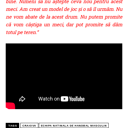
bine. Nimeni să nu aștepte ceva nou pentru acest
meci. Am creat un model de joc și o să îl urmăm. Nu
ne vom abate de la acest drum. Nu putem promite
că vom câștiga un meci, dar pot promite să dăm
totul pe teren.“
TAGS
CRAIOVA
ECHIPA NATINALA DE HANDBAL MASCULIN