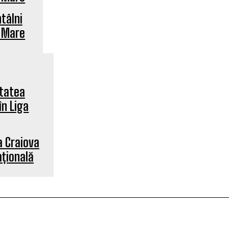
tâlni
a Mare
a Craiova
ațională