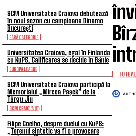
în
SCM Universitatea Craiova debutează
în noul sezon cu campioana Dinamo
Bîr
București
FĂRĂ CATEGORIE
int
Universitatea Craiova, egal în Finlanda
cu KuPS. Calificarea se decide în Bănie
EUROPA LEAGUE
FOTBA
SCM Universitatea Craiova participă la
Memorialul „Mircea Pașek” de la
AUTHO
Târgu Jiu
SCM CRAIOVA (F)
Filipe Coelho, despre duelul cu KuPS:
„Terenul sintetic va fi o provocare