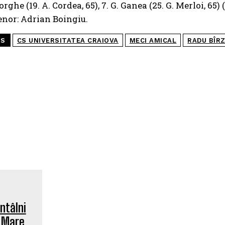
orghe (19. A. Cordea, 65), 7. G. Ganea (25. G. Merloi, 65) 
enor: Adrian Boingiu.
GS
CS UNIVERSITATEA CRAIOVA
MECI AMICAL
RADU BÎR