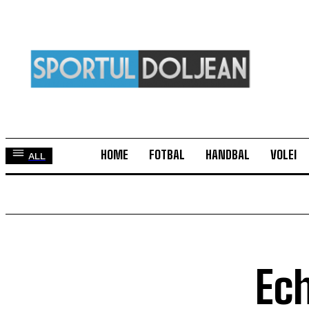
HOME
FOTBAL
HANDBAL
VOLEI
ALL
Ech
TOP 5 ÎN ACEASTĂ SĂPTĂMÂNĂ