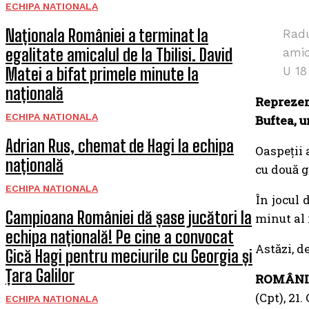
ECHIPA NATIONALA
Naționala României a terminat la
Radu
egalitate amicalul de la Tbilisi. David
amic
Matei a bifat primele minute la
U 18
națională
Reprezen
ECHIPA NATIONALA
Buftea, u
Adrian Rus, chemat de Hagi la echipa
Oaspeții 
națională
cu două g
ECHIPA NATIONALA
În jocul 
Campioana României dă șase jucători la
minut al 
echipa națională! Pe cine a convocat
Astăzi, d
Gică Hagi pentru meciurile cu Georgia și
Țara Galilor
ROMÂNI
(Cpt), 21.
ECHIPA NATIONALA