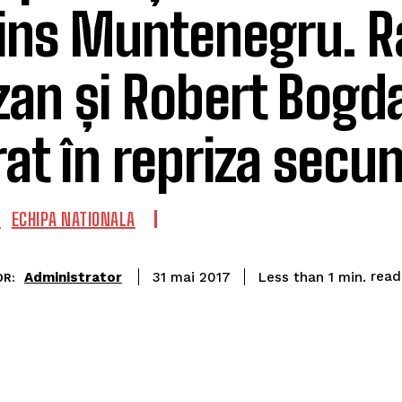
vins Muntenegru. 
zan și Robert Bogd
rat în repriza secu
L
ECHIPA NATIONALA
read
Administrator
Less than 1
min.
31 mai 2017
R: