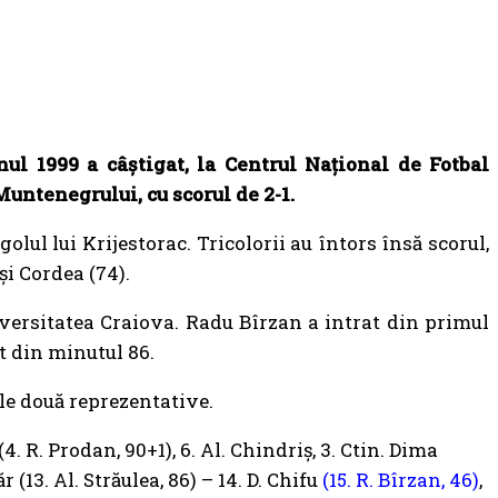
ul 1999 a câștigat, la Centrul Național de Fotbal
Muntenegrului, cu scorul de 2-1.
lul lui Krijestorac. Tricolorii au întors însă scorul,
și Cordea (74).
niversitatea Craiova. Radu Bîrzan a intrat din primul
t din minutul 86.
ele două reprezentative.
 (4. R. Prodan, 90+1), 6. Al. Chindriș, 3. Ctin. Dima
r (13. Al. Străulea, 86) – 14. D. Chifu
(15. R. Bîrzan, 46)
,