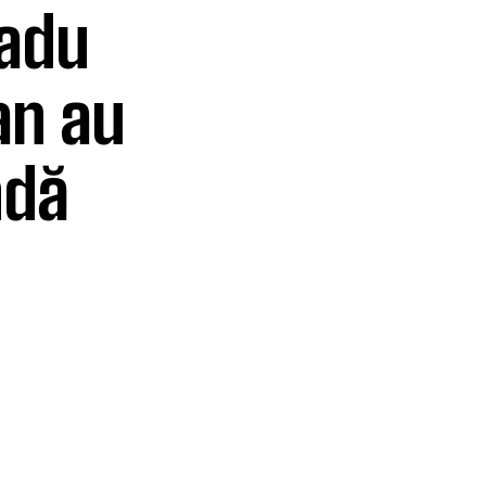
Radu
an au
ndă