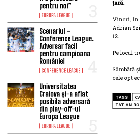
țară.
pentru noi”
EUROPA LEAGUE
Vineri, în
Adrian Szi
Scenariul –
12.
Conference League.
Adversar facil
Pe locul t
pentru campioana
României
Sâmbătă ș
CONFERENCE LEAGUE
cele opt ec
Universitatea
Craiova și-a aflat
TAGS
C
posibila adversară
TATIAN B
din play-off-ul
Europa League
EUROPA LEAGUE