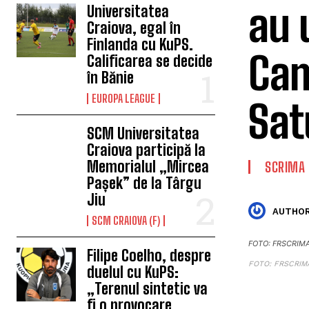
au 
Universitatea
Craiova, egal în
Finlanda cu KuPS.
Cam
Calificarea se decide
în Bănie
EUROPA LEAGUE
Sat
SCM Universitatea
Craiova participă la
Memorialul „Mircea
SCRIMA
Pașek” de la Târgu
Jiu
AUTHOR
SCM CRAIOVA (F)
FOTO: FRSCRIM
Filipe Coelho, despre
FOTO: FRSCRIM
duelul cu KuPS:
„Terenul sintetic va
fi o provocare