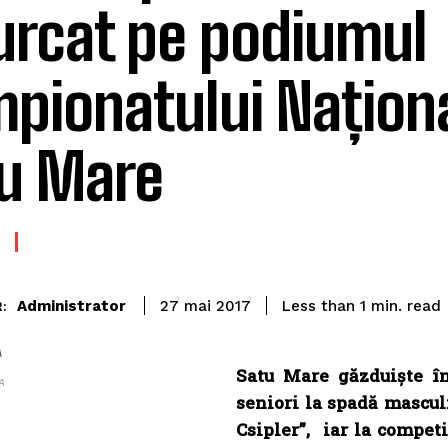
urcat pe podiumul
pionatului Naționa
u Mare
read
Administrator
Less than 1
min.
27 mai 2017
:
A
Satu Mare găzduiște î
A
seniori la spadă mascul
Csipler”, iar la competi