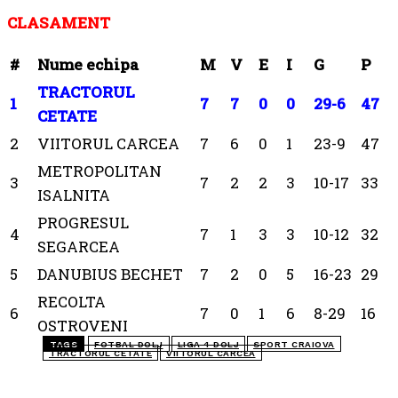
CLASAMENT
#
Nume echipa
M
V
E
I
G
P
TRACTORUL
1
7
7
0
0
29-6
47
CETATE
2
VIITORUL CARCEA
7
6
0
1
23-9
47
METROPOLITAN
3
7
2
2
3
10-17
33
ISALNITA
PROGRESUL
4
7
1
3
3
10-12
32
SEGARCEA
5
DANUBIUS BECHET
7
2
0
5
16-23
29
RECOLTA
6
7
0
1
6
8-29
16
OSTROVENI
TAGS
FOTBAL DOLJ
LIGA 4 DOLJ
SPORT CRAIOVA
TRACTORUL CETATE
VIITORUL CARCEA