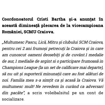
Coordonoatorul Cristi Bartha și-a anunțat în
această dimineață plecarea de la vicecampioana
României, SCMU Craiova.
„Multumesc Pascu, Lică, Mitru și clubului SCM Craiova,
pentru cei 2 ani frumoşi petrecuți la Craiova și in care
am cunoscut oameni deosebiţi și de cuvânt.1 medalie
de aur, 1 medialie de argint si o participare frumoasă in
Champions League (la un set de calificare mai departe),
să nu uit și suporterii minunaţii care au fost alături de
noi. Familia mea s-a simțit ca și
acasă la Craiova. Vă
multumesc mult!
Ne revedem în curând ca adversari
din pacăte”,
a scris voleibalsitul pe un cont de
socializare.