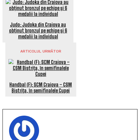
Judo: Judoka din Craiova au
obținut bronzul pe echipe și 6
medalii la individual
ARTICOLUL URMĂTOR
Handbal (F): SCM Craiova – CSM
Bistrița, în semifinalele Cupei