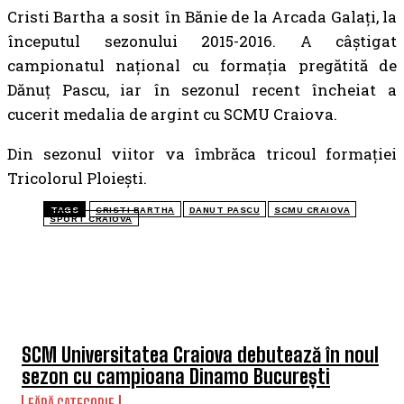
Cristi Bartha a sosit în Bănie de la Arcada Galaţi, la
începutul sezonului 2015-2016. A câștigat
campionatul național cu formația pregătită de
Dănuț Pascu, iar în sezonul recent încheiat a
cucerit medalia de argint cu SCMU Craiova.
Din sezonul viitor va îmbrăca tricoul formației
Tricolorul Ploiești.
TAGS
CRISTI BARTHA
DANUT PASCU
SCMU CRAIOVA
SPORT CRAIOVA
TOP 5 ÎN ACEASTĂ SĂPTĂMÂNĂ
SCM Universitatea Craiova debutează în noul
sezon cu campioana Dinamo București
FĂRĂ CATEGORIE