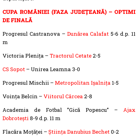
CUPA ROMÂNIEI (FAZA JUDEȚEANĂ) – OPTIMI
DE FINALĂ
Progresul Castranova –
Dunărea Calafat
5-6 d.p. 11
m
Victoria Pleniţa –
Tractorul Cetate
2-5
CS Sopot
– Unirea Leamna 3-0
Progresul Mischii –
Metropolitan Işalniţa
1-5
Voinţa Belcin –
Viitorul Cârcea
2-8
Academia de Fotbal ”Gică Popescu” –
Ajax
Dobroteşti
8-9 d.p. 11 m
Flacăra Moţăţei –
Ştiinţa Danubius Bechet
0-2