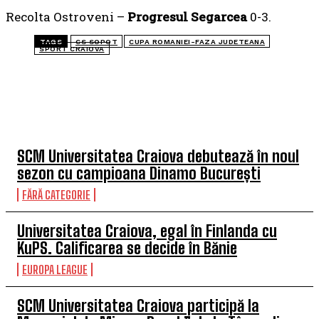
Recolta Ostroveni –
Progresul Segarcea
0-3.
TAGS
CS SOPOT
CUPA ROMANIEI-FAZA JUDETEANA
SPORT CRAIOVA
TOP 5 ÎN ACEASTĂ SĂPTĂMÂNĂ
SCM Universitatea Craiova debutează în noul
sezon cu campioana Dinamo București
FĂRĂ CATEGORIE
Universitatea Craiova, egal în Finlanda cu
KuPS. Calificarea se decide în Bănie
EUROPA LEAGUE
SCM Universitatea Craiova participă la