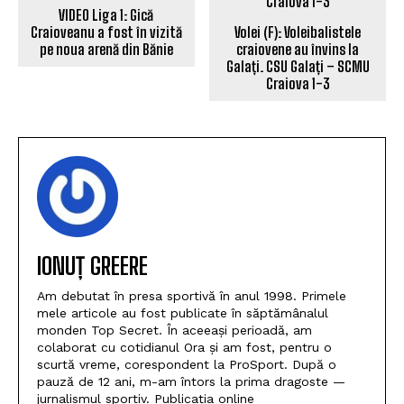
VIDEO Liga 1: Gică
Craioveanu a fost în vizită
Volei (F): Voleibalistele
pe noua arenă din Bănie
craiovene au învins la
Galați. CSU Galați – SCMU
Craiova 1-3
IONUȚ GREERE
Am debutat în presa sportivă în anul 1998. Primele
mele articole au fost publicate în săptămânalul
monden Top Secret. În aceeași perioadă, am
colaborat cu cotidianul Ora și am fost, pentru o
scurtă vreme, corespondent la ProSport. După o
pauză de 12 ani, m-am întors la prima dragoste —
jurnalismul sportiv. Publicația online