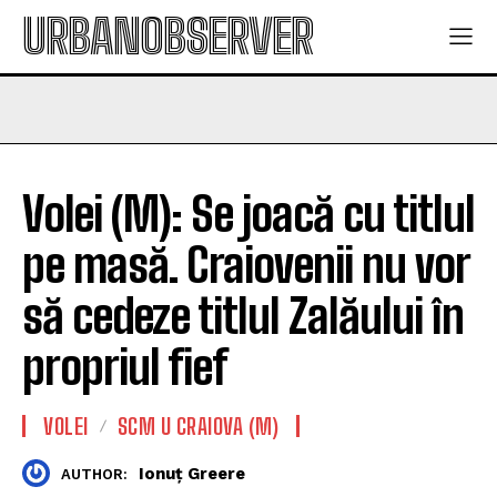
URBANOBSERVER
Volei (M): Se joacă cu titlul
pe masă. Craiovenii nu vor
să cedeze titlul Zalăului în
propriul fief
VOLEI
SCM U CRAIOVA (M)
Ionuț Greere
AUTHOR: