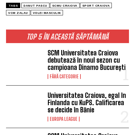
TAGS
DANUT PASCU
SCMU CRAIOVA
SPORT CRAIOVA
VCM ZALAU
VOLEI MASCULIN
TOP 5 ÎN ACEASTĂ SĂPTĂMÂNĂ
SCM Universitatea Craiova
debutează în noul sezon cu
campioana Dinamo București
FĂRĂ CATEGORIE
Universitatea Craiova, egal în
Finlanda cu KuPS. Calificarea
se decide în Bănie
EUROPA LEAGUE