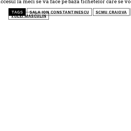
ccesul la meci se va face pe baza tichetelor care se vor
TAGS
SALA ION CONSTANTINESCU
SCMU CRAIOVA
VOLEI MASCULIN