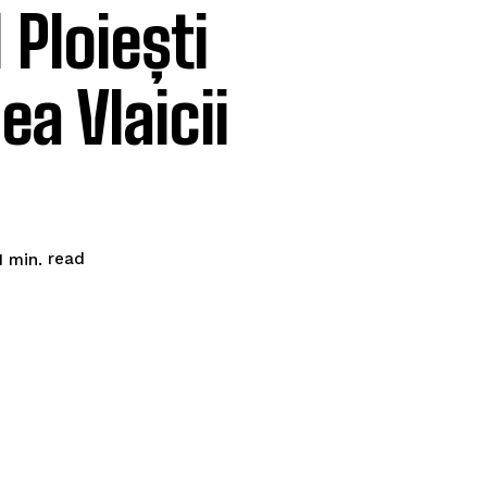
 Ploiești
ea Vlaicii
read
1
min.