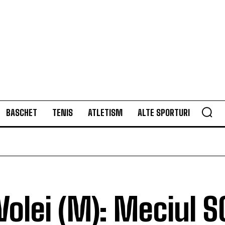
BASCHET
TENIS
ATLETISM
ALTE SPORTURI
Volei (M): Meciul 