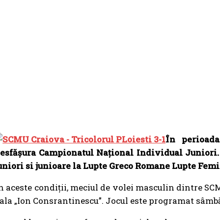
În perioada
esfășura Campionatul Național Individual Juniori.
uniori si junioare la Lupte Greco Romane Lupte Femi
n aceste condiții, meciul de volei masculin dintre SC
ala „Ion Consrantinescu”. Jocul este programat sâmbătă