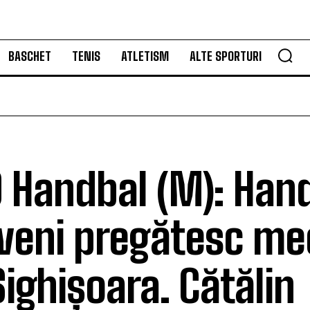
BASCHET
TENIS
ATLETISM
ALTE SPORTURI
 Handbal (M): Hand
veni pregătesc me
ighișoara. Cătălin