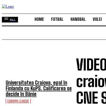
HOME
FOTBAL
HANDBAL
VOLEI
ALL
VIDEO
TOP 5 ÎN ACEASTĂ SĂPTĂMÂNĂ
craio
Universitatea Craiova, egal în
Finlanda cu KuPS. Calificarea se
CNE S
decide în Bănie
EUROPA LEAGUE