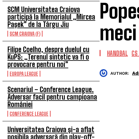
Popes
SCM Universitatea Craiova
participă la Memorialul „Mircea
Pașek” de la Târgu Jiu
meci
SCM CRAIOVA (F)
Filipe Coelho, despre duelul cu
HANDBAL
CS
KuPS: „Terenul sintetic va fi o
provocare pentru noi”
Ad
EUROPA LEAGUE
AUTHOR:
Scenariul – Conference League.
Adversar facil pentru campioana
României
CONFERENCE LEAGUE
Universitatea Craiova și-a aflat
posibila adversară din play-off-