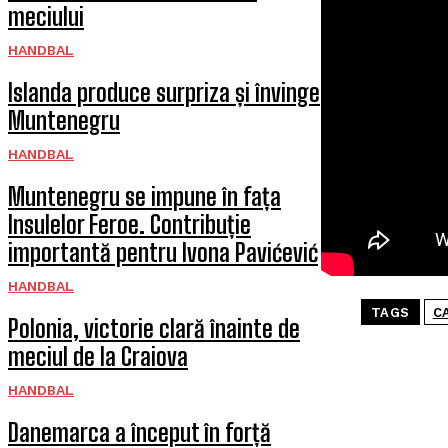
meciului
HANDBAL
Islanda produce surpriza și învinge
Muntenegru
HANDBAL
Muntenegru se impune în fața
Insulelor Feroe. Contribuție
importantă pentru Ivona Pavićević
HANDBAL
TAGS
C
Polonia, victorie clară înainte de
meciul de la Craiova
HANDBAL
Danemarca a început în forță