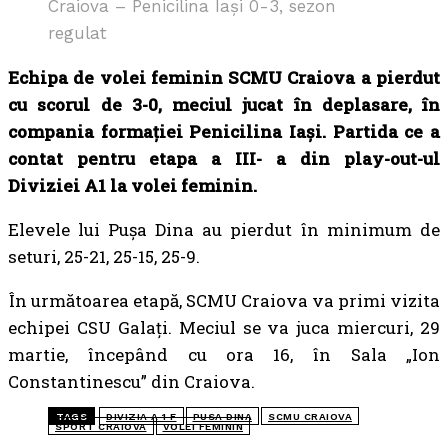
Craiova – Penicilina Iași 0-3, sezon
regulat
Echipa de volei feminin SCMU Craiova a pierdut
cu scorul de 3-0, meciul jucat în deplasare, în
compania formației Penicilina Iași. Partida ce a
contat pentru etapa a III- a din play-out-ul
Diviziei A1 la volei feminin.
Elevele lui Pușa Dina au pierdut în minimum de
seturi, 25-21, 25-15, 25-9.
În următoarea etapă, SCMU Craiova va primi vizita
echipei CSU Galați. Meciul se va juca miercuri, 29
martie, începând cu ora 16, în Sala „Ion
Constantinescu” din Craiova.
TAGS
DIVIZIA A 1 F
PUSA DINA
SCMU CRAIOVA
SPORT CRAIOVA
VOLEI FEMININ