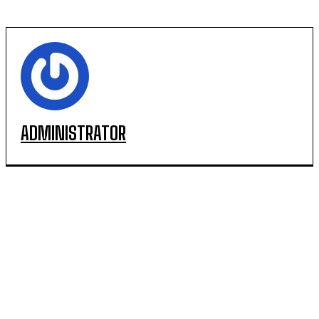
ADMINISTRATOR
POPULARE
SCM Universitatea Craiova debutează în noul sezon