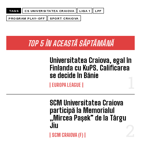
TAGS
CS UNIVERSITATEA CRAIOVA
LIGA 1
LPF
PROGRAM PLAY-OFF
SPORT CRAIOVA
TOP 5 ÎN ACEASTĂ SĂPTĂMÂNĂ
Universitatea Craiova, egal în
Finlanda cu KuPS. Calificarea
se decide în Bănie
EUROPA LEAGUE
SCM Universitatea Craiova
participă la Memorialul
„Mircea Pașek” de la Târgu
Jiu
SCM CRAIOVA (F)