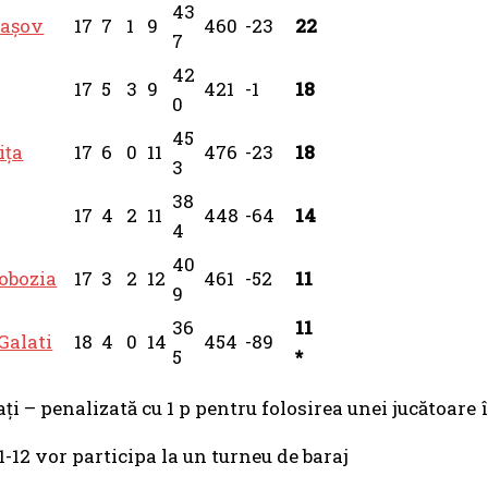
43
rașov
17
7
1
9
460
-23
22
7
42
17
5
3
9
421
-1
18
0
45
ița
17
6
0
11
476
-23
18
3
38
17
4
2
11
448
-64
14
4
40
obozia
17
3
2
12
461
-52
11
9
36
11
Galati
18
4
0
14
454
-89
5
*
ți – penalizată cu 1 p pentru folosirea unei jucătoare
1-12 vor participa la un turneu de baraj