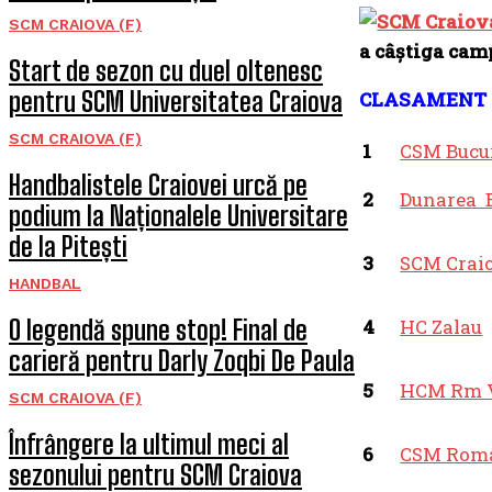
SCM CRAIOVA (F)
a câştiga cam
Start de sezon cu duel oltenesc
pentru SCM Universitatea Craiova
CLASAMENT 
SCM CRAIOVA (F)
1
CSM Bucu
Handbalistele Craiovei urcă pe
2
Dunarea B
podium la Naționalele Universitare
de la Pitești
3
SCM Crai
HANDBAL
O legendă spune stop! Final de
4
HC Zalau
carieră pentru Darly Zoqbi De Paula
5
HCM Rm 
SCM CRAIOVA (F)
Înfrângere la ultimul meci al
6
CSM Rom
sezonului pentru SCM Craiova