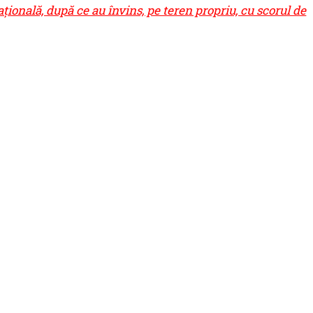
țională, după ce au învins, pe teren propriu, cu scorul de