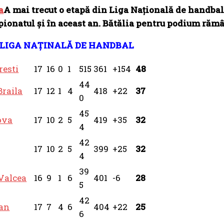
A mai trecut o etapă din Liga Națională de handba
pionatul și în aceast an. Bătălia pentru podium răm
LIGA NAȚINALĂ DE HANDBAL
resti
17
16
0
1
515
361
+154
48
44
raila
17
12
1
4
418
+22
37
0
45
ova
17
10
2
5
419
+35
32
4
42
17
10
2
5
399
+25
32
4
39
Valcea
16
9
1
6
401
-6
28
5
42
an
17
7
4
6
404
+22
25
6