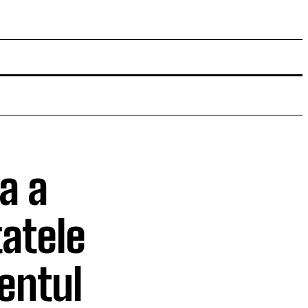
a a
tatele
entul