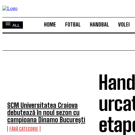
HOME
FOTBAL
HANDBAL
VOLEI
ALL
Hand
TOP 5 ÎN ACEASTĂ SĂPTĂMÂNĂ
urca
SCM Universitatea Craiova
debutează în noul sezon cu
etap
campioana Dinamo București
FĂRĂ CATEGORIE