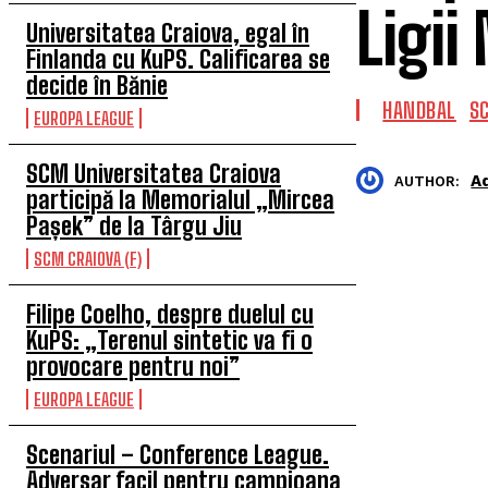
Ligii
Universitatea Craiova, egal în
Finlanda cu KuPS. Calificarea se
decide în Bănie
HANDBAL
SC
EUROPA LEAGUE
SCM Universitatea Craiova
A
AUTHOR:
participă la Memorialul „Mircea
Pașek” de la Târgu Jiu
SCM CRAIOVA (F)
Filipe Coelho, despre duelul cu
KuPS: „Terenul sintetic va fi o
provocare pentru noi”
EUROPA LEAGUE
Scenariul – Conference League.
Adversar facil pentru campioana