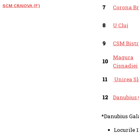
SCM CRAIOVA (F)
7
Corona B
8
U Cluj
9
CSM Bistr
Magura
10
Cisnadiei
11
Unirea Sl
12
Danubius 
*Danubius Gala
Locurile 1