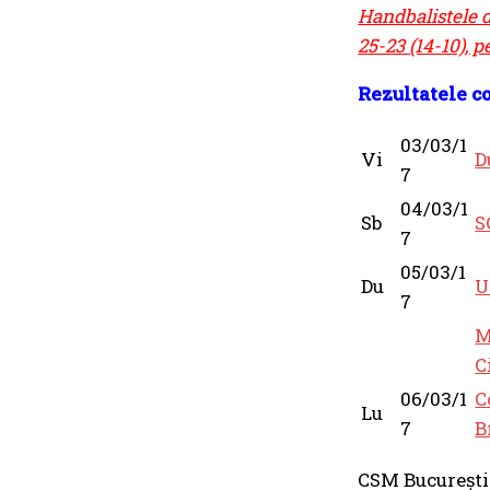
Handbalistele d
25-23 (14-10), 
Rezultatele c
03/03/1
Vi
D
7
04/03/1
Sb
S
7
05/03/1
Du
U
7
M
C
06/03/1
C
Lu
7
B
CSM București 