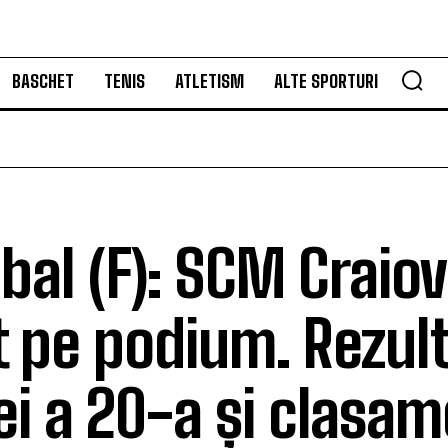
BASCHET
TENIS
ATLETISM
ALTE SPORTURI
bal (F): SCM Craiov
t pe podium. Rezul
ei a 20-a și clasam