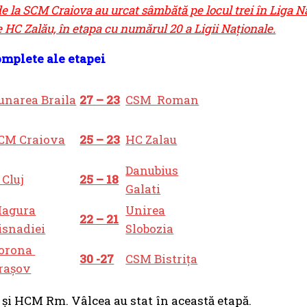
e la SCM Craiova au urcat sâmbătă pe locul trei în Liga Na
pe HC Zalău, în etapa cu numărul 20 a Ligii Naționale.
omplete ale etapei
unarea Braila
27 – 23
CSM Roman
CM Craiova
25 – 23
HC Zalau
Danubius
 Cluj
25 – 18
Galati
agura
Unirea
22 – 21
isnadiei
Slobozia
orona
30 -27
CSM Bistrița
rașov
și HCM Rm. Vâlcea au stat în această etapă.