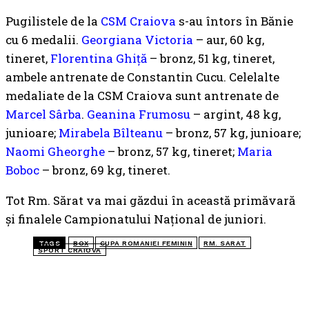
Pugilistele de la
CSM Craiova
s-au întors în Bănie
cu 6 medalii.
Georgiana Victoria
– aur, 60 kg,
tineret,
Florentina Ghiță
– bronz, 51 kg, tineret,
ambele antrenate de Constantin Cucu. Celelalte
medaliate de la CSM Craiova sunt antrenate de
Marcel Sârba
.
Geanina Frumosu
– argint, 48 kg,
junioare;
Mirabela Bîlteanu
– bronz, 57 kg, junioare;
Naomi Gheorghe
– bronz, 57 kg, tineret;
Maria
Boboc
– bronz, 69 kg, tineret.
Tot Rm. Sărat va mai găzdui în această primăvară
şi finalele Campionatului Naţional de juniori.
TAGS
BOX
CUPA ROMANIEI FEMININ
RM. SARAT
SPORT CRAIOVA