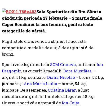
Sala Sporturilor din Rm. Sărat a
găzduit în perioada 27 februarie – 2 martie finala
Cupei României la box feminin, pentru toate
categoriile de vârstă.
Pugilistele craiovene au obținut la această
competiție o medalie de aur, 3 de argint și 6 de
bronz.
Sportivele legitimate la
SCM Craiova
, antrenor
Ion
Dragomir
, au cucerit 3 medalii.
Dora Mustățea
–
argint, 51 kg, senioare;
Diana Nicolae
– bronz, 52 kg,
junioare și
Ana Maria Liuliu
– bronz, 54 kg,
junioare. De asemenea,
Cristina Băran
a luat
medalia de argint, în limitele categoriei 48 kg,
tineret, sportivă antrenată de
Ion Joița
.