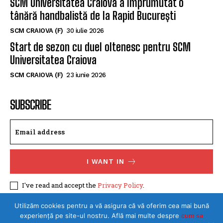
SCM CRAIOVA (F)
5 august 2026
SCM Universitatea Craiova a împrumutat o
tânără handbalistă de la Rapid București
SCM CRAIOVA (F)
30 iulie 2026
Start de sezon cu duel oltenesc pentru SCM
Universitatea Craiova
SCM CRAIOVA (F)
23 iunie 2026
SUBSCRIBE
I WANT IN
I've read and accept the
Privacy Policy
.
Utilizăm cookies pentru a vă asigura că vă oferim cea mai bună
experiență pe site-ul nostru. Află mai multe despre
cum sa