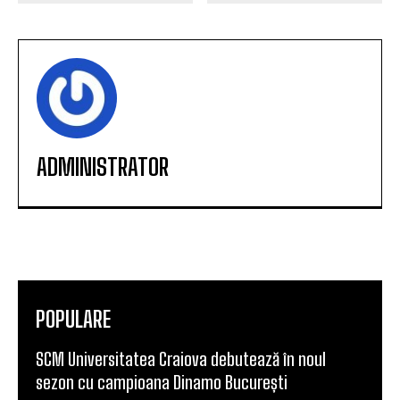
rămas datori suporterilor !
Abrams, MVP-ul All Star
Craiova – Steaua 1-2
Game-ului 2017
ADMINISTRATOR
POPULARE
SCM Universitatea Craiova debutează în noul