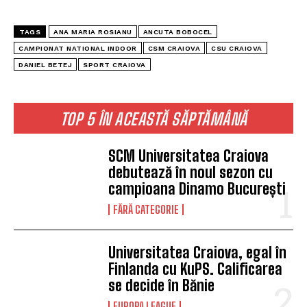
TAGS
ANA MARIA ROSIANU
ANCUTA BOBOCEL
CAMPIONAT NATIONAL INDOOR
CSM CRAIOVA
CSU CRAIOVA
DANIEL BETEJ
SPORT CRAIOVA
TOP 5 ÎN ACEASTĂ SĂPTĂMÂNĂ
SCM Universitatea Craiova
debutează în noul sezon cu
campioana Dinamo București
FĂRĂ CATEGORIE
Universitatea Craiova, egal în
Finlanda cu KuPS. Calificarea
se decide în Bănie
EUROPA LEAGUE