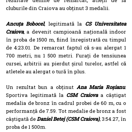
rezultate demne de remarcat, atleții de la
cluburile din Craiova au obținut 3 medalii.
Ancuța Bobocel
, legitimată la
CS Universitatea
Craiova
, a devenit campioană națională indoor
în proba de 1500 m, fiind înregistrată cu timpul
de 4:23.01. De remarcat faptul că s-au alergat 1
700 metri, nu 1 500 metri. Furaţi de tensiunea
cursei, arbitrii au pierdut şirul turelor, astfel că
atletele au alergat o tură în plus.
Un rezultat bun a obţinut
Ana Maria Roșianu
.
Sportiva legitimată la
CSM Craiov
a
a câștigat
medalia de bronz în cadrul probei de 60 m, cu o
performanță de 7.59. Tot medalie de bronz a fost
câștigată de
D
aniel Betej (CSM Craiova)
, 3:54.27, în
proba de 1 500m.