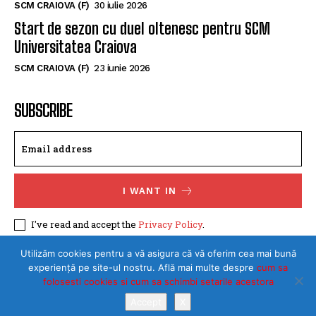
tânără handbalistă de la Rapid București
SCM CRAIOVA (F)
30 iulie 2026
Start de sezon cu duel oltenesc pentru SCM
Universitatea Craiova
SCM CRAIOVA (F)
23 iunie 2026
SUBSCRIBE
I WANT IN
I've read and accept the
Privacy Policy
.
Utilizăm cookies pentru a vă asigura că vă oferim cea mai bună
experiență pe site-ul nostru. Află mai multe despre
cum sa
folosesti cookies si cum sa schimbi setarile acestora
Accept
X
©Toate drepturile rezervate SPORTULDOLJEAN.RO