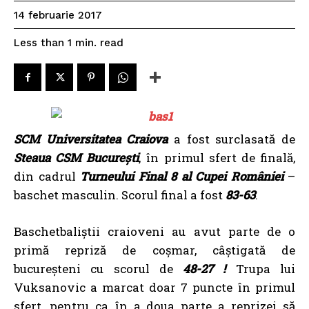
14 februarie 2017
read
Less than 1
min.
SCM Universitatea Craiova
a fost surclasată de
Steaua CSM București
, în primul sfert de finală,
din cadrul
Turneului Final 8 al Cupei României
–
baschet masculin. Scorul final a fost
83-63
.
Baschetbaliștii craioveni au avut parte de o
primă repriză de coșmar, câștigată de
bucureșteni cu scorul de
48-27 !
Trupa lui
Vuksanovic a marcat doar 7 puncte în primul
sfert, pentru ca în a doua parte a reprizei să