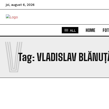
joi, august 6, 2026
HOME
FOT
ALL
V
Tag:
VLADISLAV BLĂNUȚ