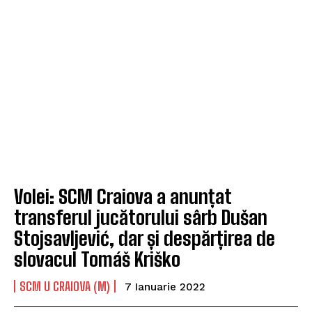
Volei: SCM Craiova a anunțat
transferul jucătorului sârb Dušan
Stojsavljević, dar și despărțirea de
slovacul Tomáš Kriško
SCM U CRAIOVA (M)
7 Ianuarie 2022