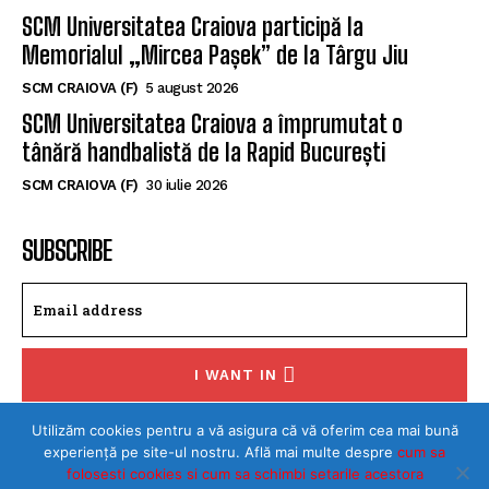
SCM Universitatea Craiova participă la
Memorialul „Mircea Pașek” de la Târgu Jiu
SCM CRAIOVA (F)
5 august 2026
SCM Universitatea Craiova a împrumutat o
tânără handbalistă de la Rapid București
SCM CRAIOVA (F)
30 iulie 2026
SUBSCRIBE
I WANT IN
I've read and accept the
Privacy Policy
.
Utilizăm cookies pentru a vă asigura că vă oferim cea mai bună
experiență pe site-ul nostru. Află mai multe despre
cum sa
folosesti cookies si cum sa schimbi setarile acestora