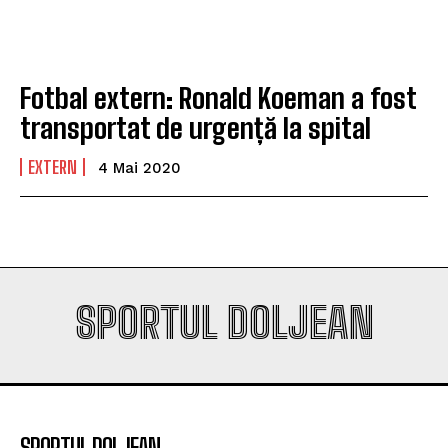
campioana României
campioana României
Fotbal extern: Ronald Koeman a fost
Company
Company
transportat de urgență la spital
EXTERN
4 Mai 2020
SPORTUL DOLJEAN
SPORTUL DOLJEAN