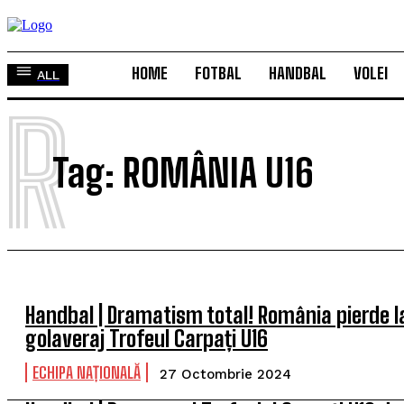
HOME
FOTBAL
HANDBAL
VOLEI
ALL
R
Tag:
ROMÂNIA U16
Handbal | Dramatism total! România pierde l
golaveraj Trofeul Carpați U16
ECHIPA NAȚIONALĂ
27 Octombrie 2024