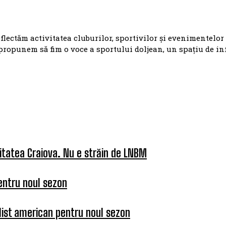
eflectăm activitatea cluburilor, sportivilor și evenimentelor
propunem să fim o voce a sportului doljean, un spațiu de i
itatea Craiova. Nu e străin de LNBM
entru noul sezon
list american pentru noul sezon