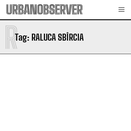
Company
Company
URBANOBSERVER
R
Tag:
RALUCA SBÎRCIA