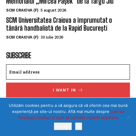
Memorialul „Mircea Pașek” de la Târgu Jiu
SCM CRAIOVA (F)
5 august 2026
SCM Universitatea Craiova a împrumutat o
tânără handbalistă de la Rapid București
SCM CRAIOVA (F)
30 iulie 2026
SUBSCRIBE
I WANT IN
I've read and accept the
Privacy Policy
.
Utilizăm cookies pentru a vă asigura că vă oferim cea mai bună
experiență pe site-ul nostru. Află mai multe despre
cum sa
folosesti cookies si cum sa schimbi setarile acestora
Accept
X
©Toate drepturile rezervate SPORTULDOLJEAN.RO