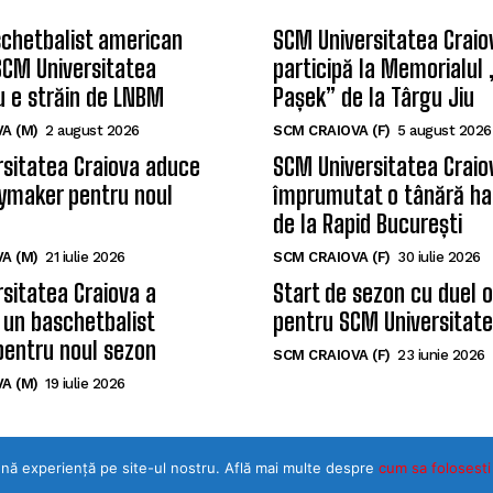
chetbalist american
SCM Universitatea Craio
SCM Universitatea
participă la Memorialul
u e străin de LNBM
Pașek” de la Târgu Jiu
A (M)
2 august 2026
SCM CRAIOVA (F)
5 august 2026
sitatea Craiova aduce
SCM Universitatea Craio
ymaker pentru noul
împrumutat o tânără ha
de la Rapid București
A (M)
21 iulie 2026
SCM CRAIOVA (F)
30 iulie 2026
sitatea Craiova a
Start de sezon cu duel 
 un baschetbalist
pentru SCM Universitate
pentru noul sezon
SCM CRAIOVA (F)
23 iunie 2026
A (M)
19 iulie 2026
ună experiență pe site-ul nostru. Află mai multe despre
©Toate drepturile rezervate SPORTULDOLJEAN.RO
cum sa folosesti