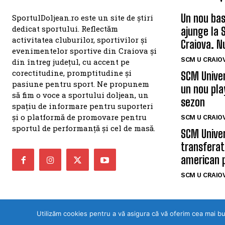
Un nou bas
SportulDoljean.ro este un site de știri
dedicat sportului. Reflectăm
ajunge la 
activitatea cluburilor, sportivilor și
Craiova. N
evenimentelor sportive din Craiova și
SCM U CRAIOV
din întreg județul, cu accent pe
corectitudine, promptitudine și
SCM Univer
pasiune pentru sport. Ne propunem
un nou pla
să fim o voce a sportului doljean, un
sezon
spațiu de informare pentru suporteri
și o platformă de promovare pentru
SCM U CRAIOV
sportul de performanță și cel de masă.
SCM Univer
transferat
american 
SCM U CRAIOV
Utilizăm cookies pentru a vă asigura că vă oferim cea mai b