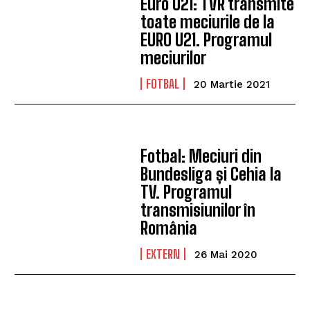
Euro U21: TVR transmite
toate meciurile de la
EURO U21. Programul
meciurilor
FOTBAL
20 Martie 2021
Fotbal: Meciuri din
Bundesliga și Cehia la
TV. Programul
transmisiunilor în
România
EXTERN
26 Mai 2020