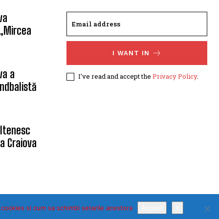
va
 „Mircea
I WANT IN
va a
I've read and accept the
Privacy Policy
.
ndbalistă
oltenesc
a Craiova
 cookies si cum sa schimbi setarile acestora
Accept
X