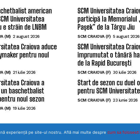
chetbalist american
SCM Universitatea Craio
SCM Universitatea
participă la Memorialul
u e străin de LNBM
Pașek” de la Târgu Jiu
A (M)
2 august 2026
SCM CRAIOVA (F)
5 august 2026
sitatea Craiova aduce
SCM Universitatea Craio
ymaker pentru noul
împrumutat o tânără ha
de la Rapid București
A (M)
21 iulie 2026
SCM CRAIOVA (F)
30 iulie 2026
sitatea Craiova a
Start de sezon cu duel 
 un baschetbalist
pentru SCM Universitate
pentru noul sezon
SCM CRAIOVA (F)
23 iunie 2026
A (M)
19 iulie 2026
ună experiență pe site-ul nostru. Află mai multe despre
©Toate drepturile rezervate SPORTULDOLJEAN.RO
cum sa folosesti