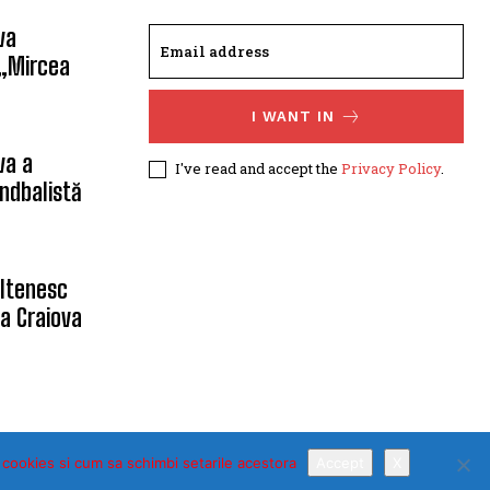
va
 „Mircea
I WANT IN
va a
I've read and accept the
Privacy Policy
.
ndbalistă
oltenesc
a Craiova
 cookies si cum sa schimbi setarile acestora
Accept
X