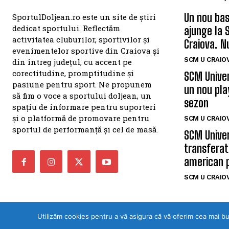
Un nou bas
SportulDoljean.ro este un site de știri
dedicat sportului. Reflectăm
ajunge la 
activitatea cluburilor, sportivilor și
Craiova. N
evenimentelor sportive din Craiova și
SCM U CRAIOV
din întreg județul, cu accent pe
corectitudine, promptitudine și
SCM Univer
pasiune pentru sport. Ne propunem
un nou pla
să fim o voce a sportului doljean, un
sezon
spațiu de informare pentru suporteri
și o platformă de promovare pentru
SCM U CRAIOV
sportul de performanță și cel de masă.
SCM Univer
transferat
american 
SCM U CRAIOV
Utilizăm cookies pentru a vă asigura că vă oferim cea mai b