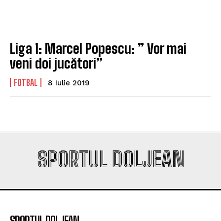
Universitatea Craiova. Nu e străin de LNBM
Universitatea Craiova. Nu e străin de LNBM
Liga 1: Marcel Popescu: ” Vor mai
Company
Company
veni doi jucători”
FOTBAL
8 Iulie 2019
SPORTUL DOLJEAN
SPORTUL DOLJEAN