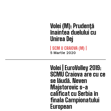
Volei (M): Prudență
înaintea duelului cu
Unirea Dej
SCM U CRAIOVA (M)
5 Martie 2020
Volei | EuroVolley 2019:
SCMU Craiova are cu ce
se lăudă. Neven
Majstorovic s-a
calificat cu Serbia în
finala Campionatului
European