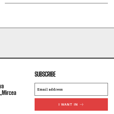
SUBSCRIBE
va
 „Mircea
I WANT IN