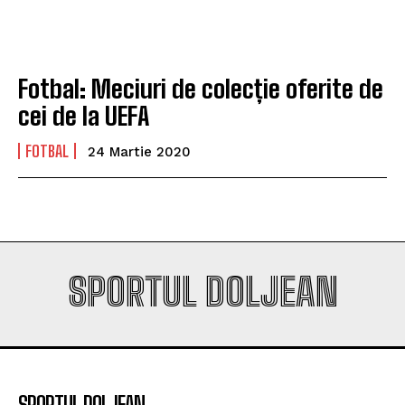
Universitatea Craiova. Nu e străin de LNBM
Universitatea Craiova. Nu e străin de LNBM
Fotbal: Meciuri de colecție oferite de
Company
Company
cei de la UEFA
FOTBAL
24 Martie 2020
SPORTUL DOLJEAN
SPORTUL DOLJEAN