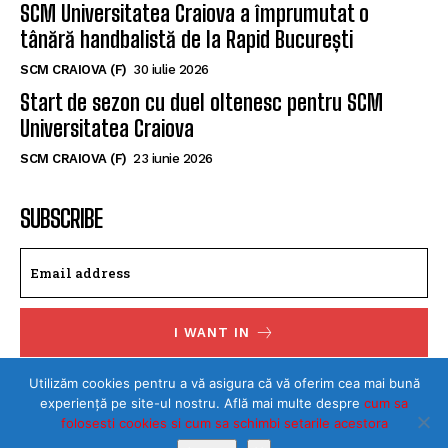
SCM Universitatea Craiova a împrumutat o
tânără handbalistă de la Rapid București
SCM CRAIOVA (F)
30 iulie 2026
Start de sezon cu duel oltenesc pentru SCM
Universitatea Craiova
SCM CRAIOVA (F)
23 iunie 2026
SUBSCRIBE
I WANT IN
I've read and accept the
Privacy Policy
.
Utilizăm cookies pentru a vă asigura că vă oferim cea mai bună
experiență pe site-ul nostru. Află mai multe despre
cum sa
folosesti cookies si cum sa schimbi setarile acestora