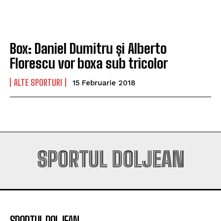
campioana României
campioana României
Box: Daniel Dumitru și Alberto
Company
Company
Florescu vor boxa sub tricolor
ALTE SPORTURI
15 Februarie 2018
SPORTUL DOLJEAN
SPORTUL DOLJEAN