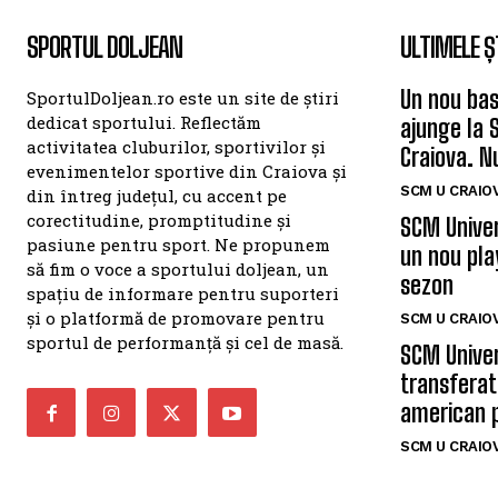
SPORTUL DOLJEAN
ULTIMELE Ș
Un nou bas
SportulDoljean.ro este un site de știri
dedicat sportului. Reflectăm
ajunge la 
activitatea cluburilor, sportivilor și
Craiova. N
evenimentelor sportive din Craiova și
SCM U CRAIOV
din întreg județul, cu accent pe
corectitudine, promptitudine și
SCM Univer
pasiune pentru sport. Ne propunem
un nou pla
să fim o voce a sportului doljean, un
sezon
spațiu de informare pentru suporteri
și o platformă de promovare pentru
SCM U CRAIOV
sportul de performanță și cel de masă.
SCM Univer
transferat
american 
SCM U CRAIOV