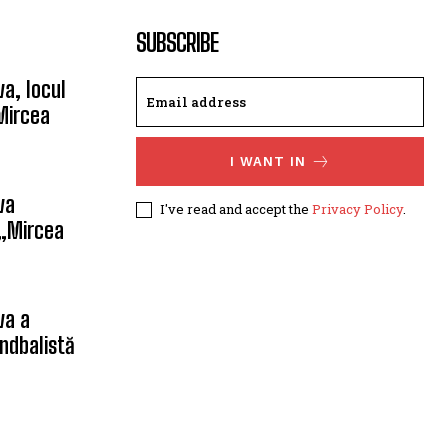
SUBSCRIBE
a, locul
Mircea
I WANT IN
va
I've read and accept the
Privacy Policy
.
 „Mircea
va a
ndbalistă