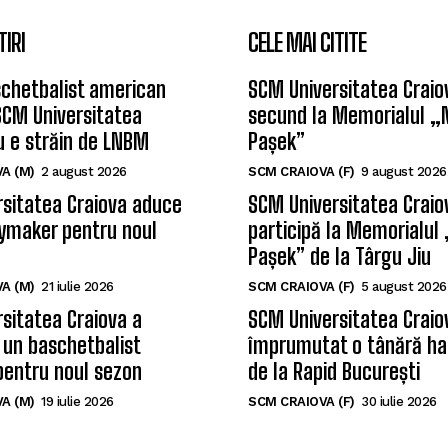
TIRI
CELE MAI CITITE
chetbalist american
SCM Universitatea Craiov
SCM Universitatea
secund la Memorialul „
u e străin de LNBM
Pașek”
A (M)
2 august 2026
SCM CRAIOVA (F)
9 august 2026
sitatea Craiova aduce
SCM Universitatea Craio
ymaker pentru noul
participă la Memorialul
Pașek” de la Târgu Jiu
A (M)
21 iulie 2026
SCM CRAIOVA (F)
5 august 2026
sitatea Craiova a
SCM Universitatea Craio
 un baschetbalist
împrumutat o tânără ha
pentru noul sezon
de la Rapid București
A (M)
19 iulie 2026
SCM CRAIOVA (F)
30 iulie 2026