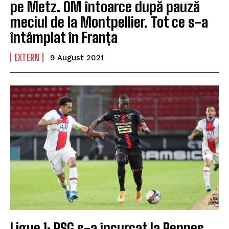
pe Metz. OM întoarce după pauză
meciul de la Montpellier. Tot ce s-a
întâmplat în Franța
EXTERN
9 August 2021
Ligue 1: PSG s-a încurcat la Rennes.