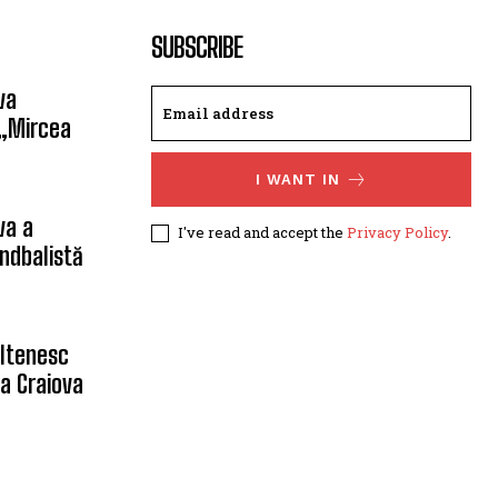
SUBSCRIBE
va
 „Mircea
I WANT IN
va a
I've read and accept the
Privacy Policy
.
ndbalistă
oltenesc
a Craiova