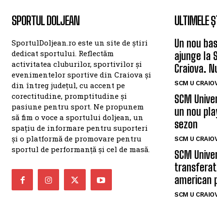
SPORTUL DOLJEAN
ULTIMELE Ș
Un nou bas
SportulDoljean.ro este un site de știri
dedicat sportului. Reflectăm
ajunge la 
activitatea cluburilor, sportivilor și
Craiova. N
evenimentelor sportive din Craiova și
SCM U CRAIOV
din întreg județul, cu accent pe
corectitudine, promptitudine și
SCM Univer
pasiune pentru sport. Ne propunem
un nou pla
să fim o voce a sportului doljean, un
sezon
spațiu de informare pentru suporteri
și o platformă de promovare pentru
SCM U CRAIOV
sportul de performanță și cel de masă.
SCM Univer
transferat
american 
SCM U CRAIOV