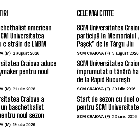
TIRI
CELE MAI CITITE
chetbalist american
SCM Universitatea Craio
SCM Universitatea
participă la Memorialul
u e străin de LNBM
Pașek” de la Târgu Jiu
A (M)
2 august 2026
SCM CRAIOVA (F)
5 august 2026
sitatea Craiova aduce
SCM Universitatea Craio
ymaker pentru noul
împrumutat o tânără ha
de la Rapid București
A (M)
21 iulie 2026
SCM CRAIOVA (F)
30 iulie 2026
sitatea Craiova a
Start de sezon cu duel 
 un baschetbalist
pentru SCM Universitate
pentru noul sezon
SCM CRAIOVA (F)
23 iunie 2026
A (M)
19 iulie 2026