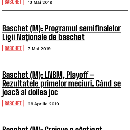
BASCHET
13 Mai 2019
Baschet (M): Programul semifinalelor
Ligii Naționale de baschet
BASCHET
7 Mai 2019
Baschet (M): LNBM, Playoff –
Rezultatele primelor meciuri. Când se
joacă al doilea joc
BASCHET
26 Aprilie 2019
Baschet (M): Craiova a câștigat