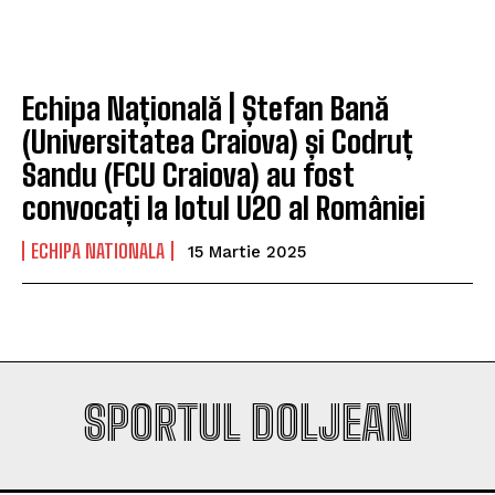
Company
Company
Echipa Națională | Ștefan Bană
(Universitatea Craiova) și Codruț
Sandu (FCU Craiova) au fost
convocați la lotul U20 al României
ECHIPA NATIONALA
15 Martie 2025
SPORTUL DOLJEAN