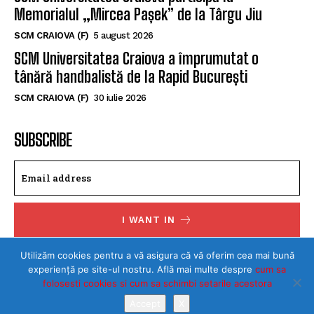
Memorialul „Mircea Pașek” de la Târgu Jiu
SCM CRAIOVA (F)
5 august 2026
SCM Universitatea Craiova a împrumutat o
tânără handbalistă de la Rapid București
SCM CRAIOVA (F)
30 iulie 2026
SUBSCRIBE
I WANT IN
I've read and accept the
Privacy Policy
.
Utilizăm cookies pentru a vă asigura că vă oferim cea mai bună
experiență pe site-ul nostru. Află mai multe despre
cum sa
folosesti cookies si cum sa schimbi setarile acestora
Accept
X
©Toate drepturile rezervate SPORTULDOLJEAN.RO