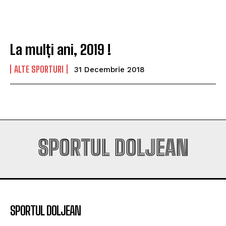
va fi o provocare pentru noi”
va fi o provocare pentru noi”
Scenariul – Conference League. Adversar facil pentru
Scenariul – Conference League. Adversar facil pentru
campioana României
campioana României
La mulți ani, 2019 !
Company
Company
ALTE SPORTURI
31 Decembrie 2018
SPORTUL DOLJEAN
SPORTUL DOLJEAN