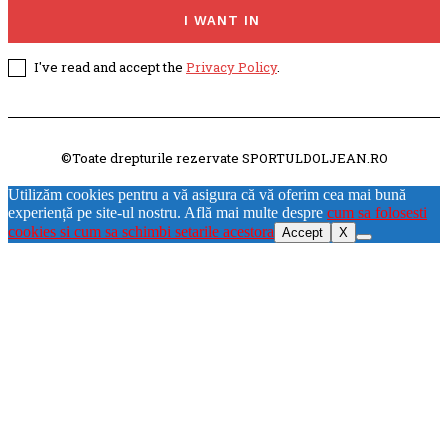
I WANT IN
I've read and accept the
Privacy Policy
.
©Toate drepturile rezervate SPORTULDOLJEAN.RO
Utilizăm cookies pentru a vă asigura că vă oferim cea mai bună
experiență pe site-ul nostru. Află mai multe despre
cum sa folosesti
cookies si cum sa schimbi setarile acestora
Accept
X