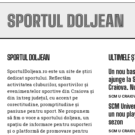
SPORTUL DOLJEAN
SPORTUL DOLJEAN
ULTIMELE Ș
Un nou bas
SportulDoljean.ro este un site de știri
dedicat sportului. Reflectăm
ajunge la 
activitatea cluburilor, sportivilor și
Craiova. N
evenimentelor sportive din Craiova și
SCM U CRAIOV
din întreg județul, cu accent pe
corectitudine, promptitudine și
SCM Univer
pasiune pentru sport. Ne propunem
un nou pla
să fim o voce a sportului doljean, un
sezon
spațiu de informare pentru suporteri
și o platformă de promovare pentru
SCM U CRAIOV