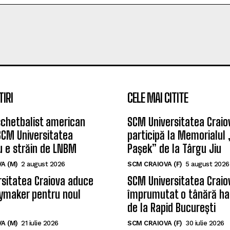
TIRI
CELE MAI CITITE
chetbalist american
SCM Universitatea Craio
SCM Universitatea
participă la Memorialul
u e străin de LNBM
Pașek” de la Târgu Jiu
A (M)
2 august 2026
SCM CRAIOVA (F)
5 august 2026
sitatea Craiova aduce
SCM Universitatea Craio
ymaker pentru noul
împrumutat o tânără ha
de la Rapid București
A (M)
21 iulie 2026
SCM CRAIOVA (F)
30 iulie 2026