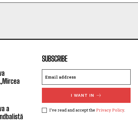
SUBSCRIBE
va
 „Mircea
I WANT IN
va a
I've read and accept the
Privacy Policy
.
ndbalistă