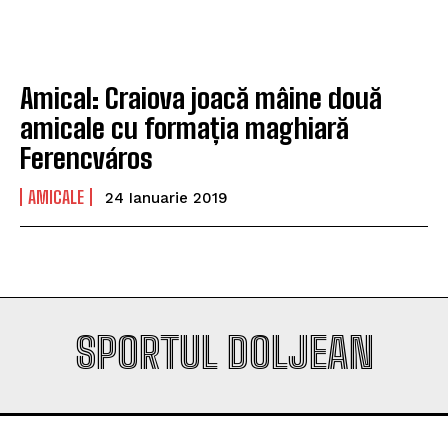
Company
Company
Amical: Craiova joacă mâine două
amicale cu formația maghiară
Ferencváros
AMICALE
24 Ianuarie 2019
SPORTUL DOLJEAN