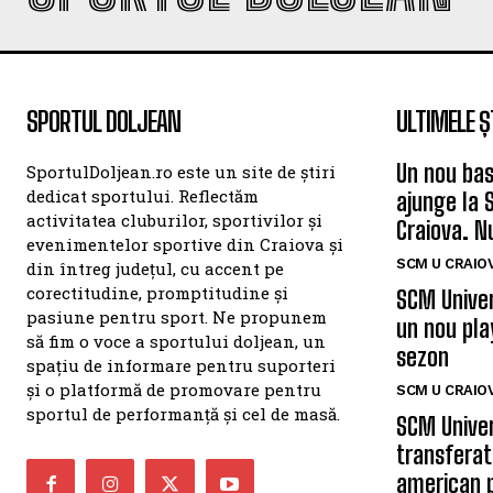
SPORTUL DOLJEAN
ULTIMELE Ș
Un nou bas
SportulDoljean.ro este un site de știri
dedicat sportului. Reflectăm
ajunge la 
activitatea cluburilor, sportivilor și
Craiova. N
evenimentelor sportive din Craiova și
SCM U CRAIOV
din întreg județul, cu accent pe
corectitudine, promptitudine și
SCM Univer
pasiune pentru sport. Ne propunem
un nou pla
să fim o voce a sportului doljean, un
sezon
spațiu de informare pentru suporteri
și o platformă de promovare pentru
SCM U CRAIOV
sportul de performanță și cel de masă.
SCM Univer
transferat
american 