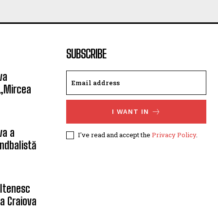
SUBSCRIBE
va
 „Mircea
I WANT IN
va a
I've read and accept the
Privacy Policy
.
ndbalistă
oltenesc
a Craiova