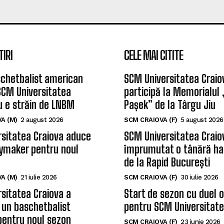
TIRI
CELE MAI CITITE
chetbalist american
SCM Universitatea Craio
SCM Universitatea
participă la Memorialul
u e străin de LNBM
Pașek” de la Târgu Jiu
A (M)
2 august 2026
SCM CRAIOVA (F)
5 august 2026
sitatea Craiova aduce
SCM Universitatea Craio
ymaker pentru noul
împrumutat o tânără ha
de la Rapid București
A (M)
21 iulie 2026
SCM CRAIOVA (F)
30 iulie 2026
sitatea Craiova a
Start de sezon cu duel 
 un baschetbalist
pentru SCM Universitate
pentru noul sezon
SCM CRAIOVA (F)
23 iunie 2026