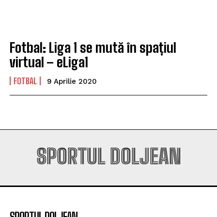
campioana României
campioana României
Fotbal: Liga 1 se mută în spațiul
Company
Company
virtual – eLiga1
FOTBAL
9 Aprilie 2020
SPORTUL DOLJEAN
SPORTUL DOLJEAN