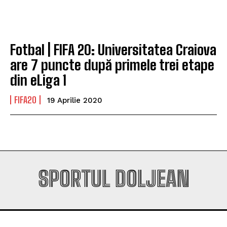
Company
Company
Fotbal | FIFA 20: Universitatea Craiova
are 7 puncte după primele trei etape
din eLiga 1
FIFA20
19 Aprilie 2020
SPORTUL DOLJEAN