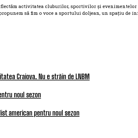
eflectăm activitatea cluburilor, sportivilor și evenimentelor
propunem să fim o voce a sportului doljean, un spațiu de i
itatea Craiova. Nu e străin de LNBM
entru noul sezon
list american pentru noul sezon