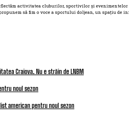
eflectăm activitatea cluburilor, sportivilor și evenimentelor
propunem să fim o voce a sportului doljean, un spațiu de i
itatea Craiova. Nu e străin de LNBM
entru noul sezon
list american pentru noul sezon