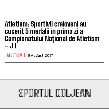
Company
Company
Atletism: Sportivii craioveni au
cucerit 5 medalii în prima zi a
Campionatului Național de Atletism
– J 1
ATLETISM
6 August 2017
SPORTUL DOLJEAN