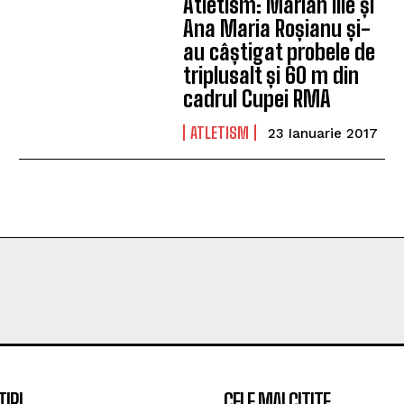
Atletism: Marian Ilie și
Ana Maria Roșianu și-
au câștigat probele de
triplusalt și 60 m din
cadrul Cupei RMA
ATLETISM
23 Ianuarie 2017
TIRI
CELE MAI CITITE