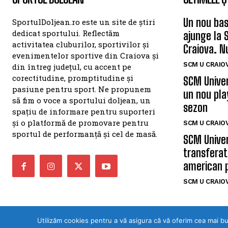
Un nou bas
SportulDoljean.ro este un site de știri
dedicat sportului. Reflectăm
ajunge la 
activitatea cluburilor, sportivilor și
Craiova. N
evenimentelor sportive din Craiova și
SCM U CRAIOV
din întreg județul, cu accent pe
corectitudine, promptitudine și
SCM Univer
pasiune pentru sport. Ne propunem
un nou pla
să fim o voce a sportului doljean, un
sezon
spațiu de informare pentru suporteri
și o platformă de promovare pentru
SCM U CRAIOV
sportul de performanță și cel de masă.
SCM Univer
transferat
american 
SCM U CRAIOV
Utilizăm cookies pentru a vă asigura că vă oferim cea mai b