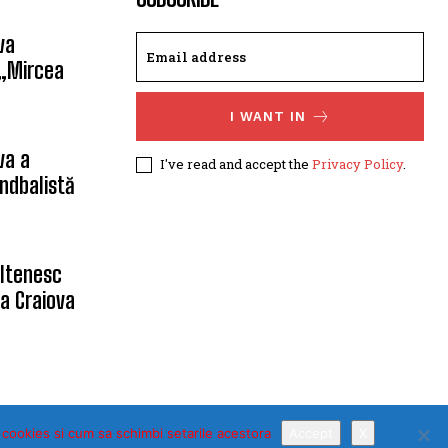
va
 „Mircea
I WANT IN
va a
I've read and accept the
Privacy Policy
.
ndbalistă
oltenesc
a Craiova
 cookies si cum sa schimbi setarile acestora
Accept
X