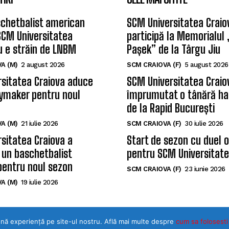
chetbalist american
SCM Universitatea Craio
SCM Universitatea
participă la Memorialul
u e străin de LNBM
Pașek” de la Târgu Jiu
A (M)
2 august 2026
SCM CRAIOVA (F)
5 august 2026
sitatea Craiova aduce
SCM Universitatea Craio
ymaker pentru noul
împrumutat o tânără ha
de la Rapid București
A (M)
21 iulie 2026
SCM CRAIOVA (F)
30 iulie 2026
sitatea Craiova a
Start de sezon cu duel 
 un baschetbalist
pentru SCM Universitate
pentru noul sezon
SCM CRAIOVA (F)
23 iunie 2026
A (M)
19 iulie 2026
ună experiență pe site-ul nostru. Află mai multe despre
©Toate drepturile rezervate SPORTULDOLJEAN.RO
cum sa folosesti