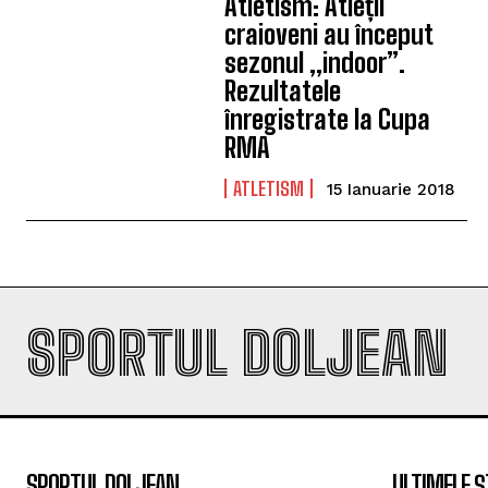
Atletism: Atleții
craioveni au început
sezonul „indoor”.
Rezultatele
înregistrate la Cupa
RMA
ATLETISM
15 Ianuarie 2018
SPORTUL DOLJEAN
SPORTUL DOLJEAN
ULTIMELE Ș