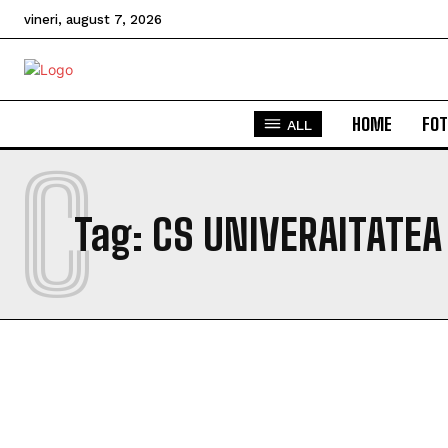
vineri, august 7, 2026
HOME
FOT
ALL
C
Tag:
CS UNIVERAITATEA