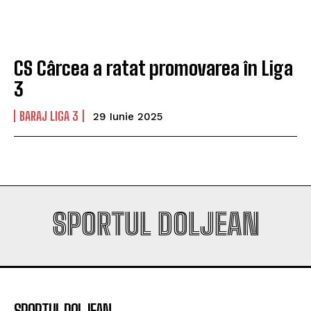
play-off-ul Europa League
play-off-ul Europa League
CS Cârcea a ratat promovarea în Liga
Company
Company
3
BARAJ LIGA 3
29 Iunie 2025
SPORTUL DOLJEAN
SPORTUL DOLJEAN