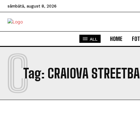
sâmbătă, august 8, 2026
HOME
FOT
ALL
C
Tag:
CRAIOVA STREETBA