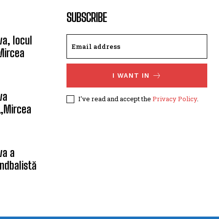
SUBSCRIBE
a, locul
Mircea
I WANT IN
va
I've read and accept the
Privacy Policy
.
 „Mircea
va a
ndbalistă