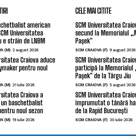
TIRI
CELE MAI CITITE
chetbalist american
SCM Universitatea Craiov
SCM Universitatea
secund la Memorialul „
u e străin de LNBM
Pașek”
A (M)
2 august 2026
SCM CRAIOVA (F)
9 august 2026
sitatea Craiova aduce
SCM Universitatea Craio
ymaker pentru noul
participă la Memorialul
Pașek” de la Târgu Jiu
A (M)
21 iulie 2026
SCM CRAIOVA (F)
5 august 2026
sitatea Craiova a
SCM Universitatea Craio
 un baschetbalist
împrumutat o tânără ha
pentru noul sezon
de la Rapid București
A (M)
19 iulie 2026
SCM CRAIOVA (F)
30 iulie 2026