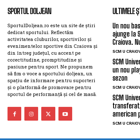
SPORTUL DOLJEAN
ULTIMELE Ș
Un nou bas
SportulDoljean.ro este un site de știri
dedicat sportului. Reflectăm
ajunge la 
activitatea cluburilor, sportivilor și
Craiova. N
evenimentelor sportive din Craiova și
SCM U CRAIOV
din întreg județul, cu accent pe
corectitudine, promptitudine și
SCM Univer
pasiune pentru sport. Ne propunem
un nou pla
să fim o voce a sportului doljean, un
sezon
spațiu de informare pentru suporteri
și o platformă de promovare pentru
SCM U CRAIOV
sportul de performanță și cel de masă.
SCM Univer
transferat
american 
SCM U CRAIOV